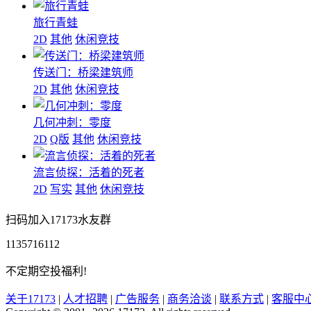
旅行青蛙
2D
其他
休闲竞技
传送门：桥梁建筑师
2D
其他
休闲竞技
几何冲刺：零度
2D
Q版
其他
休闲竞技
流言侦探：活着的死者
2D
写实
其他
休闲竞技
扫码加入17173水友群
1135716112
不定期空投福利!
关于17173
|
人才招聘
|
广告服务
|
商务洽谈
|
联系方式
|
客服中