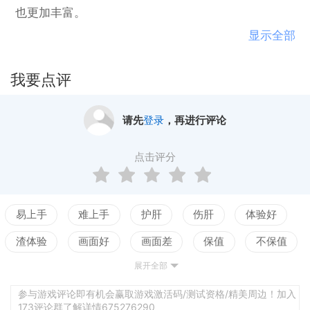
也更加丰富。
显示全部
我要点评
请先
登录
，再进行评论
点击评分
易上手
难上手
护肝
伤肝
体验好
渣体验
画面好
画面差
保值
不保值
展开全部
配置高
配置低
测试
参与游戏评论即有机会赢取游戏激活码/测试资格/精美周边！加入
173评论群了解详情675276290