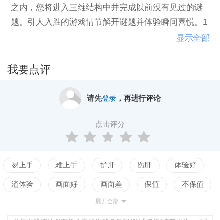
之内，您将进入三维结构中并完成以前没有见过的谜
题。引人入胜的游戏情节解开谜题并体验瞬间喜悦。1
00 个独一无二的谜题，让您尽情选择；长达几个小时
显示全部
的刺激游戏值得您的期待。高质量的画面随着您不断
闯关成功，视听教材也随之改变——以像素喷泉表现
我要点评
的复古音乐相当具有视觉冲击力，体现出高清的视觉
效果。混合着清脆音乐和 8 位元 chip tune（芯片音
请先
登录
，再进行评论
乐）的音乐对您的游戏进展作出反应。游戏特色：100
个独一无二、错综复杂的谜题经典趣味谜题的构成元
点击评分
素：冰方块和火障碍物；传送器；按钮、钉子等。自
适应音频视觉效果。玩游戏时，您的行动和进展影响
画面和音乐。与在线排行榜上及成绩突出的玩家展开
易上手
难上手
护肝
伤肝
体验好
竞争。
渣体验
画面好
画面差
保值
不保值
展开全部
配置高
配置低
测试
平衡佳
平衡差