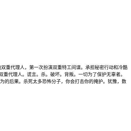
细胞双重代理人，第一次扮演双重特工间谍。承担秘密行动和冷酷
双重代理人。谎言。杀。破坏。背叛。一切为了保护无辜者。
行为的后果。杀死太多恐怖分子，你会打击你的掩护。犹豫，数