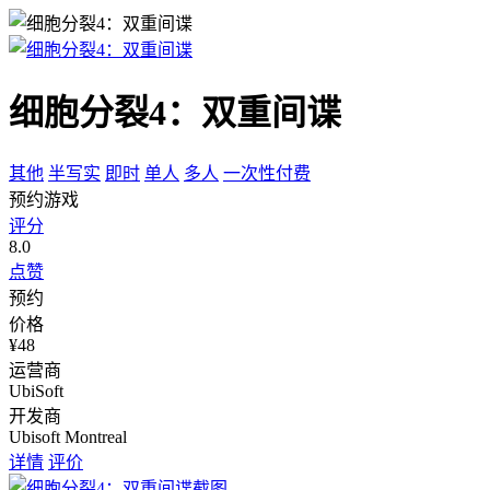
细胞分裂4：双重间谍
其他
半写实
即时
单人
多人
一次性付费
预约游戏
评分
8.0
点赞
预约
价格
¥48
运营商
UbiSoft
开发商
Ubisoft Montreal
详情
评价