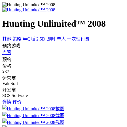
Hunting Unlimited™ 2008
其他
策略
半Q版
2.5D
即时
单人
一次性付费
预约游戏
点赞
预约
价格
¥37
运营商
ValuSoft
开发商
SCS Software
详情
评价