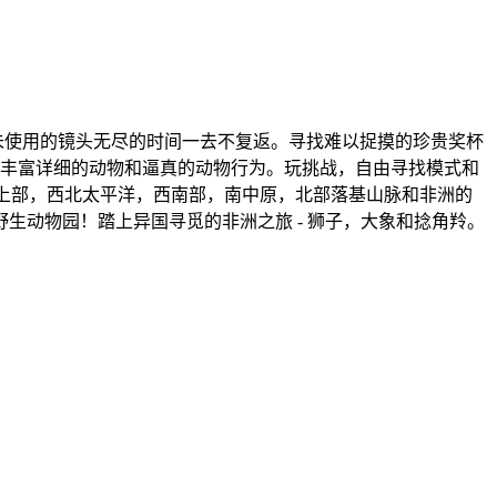
林和未使用的镜头无尽的时间一去不复返。寻找难以捉摸的珍贵奖杯
有丰富详细的动物和逼真的动物行为。玩挑战，自由寻找模式和
西部上部，西北太平洋，西南部，南中原，北部落基山脉和非洲的
野生动物园！踏上异国寻觅的非洲之旅 - 狮子，大象和捻角羚。