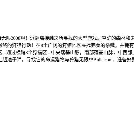
动与狩猎无限2008™！近距离接触您所寻找的大型游戏。空旷的森
最终的狩猎行动！在8个广阔的狩猎地区寻找完美的杀戮，并拥
- 通过横跨8个狩猎区 - 中央落基山脉，南部落基山脉，中
速子弹，寻找它的命运猎物与狩猎无限™Bulletcam。准备好