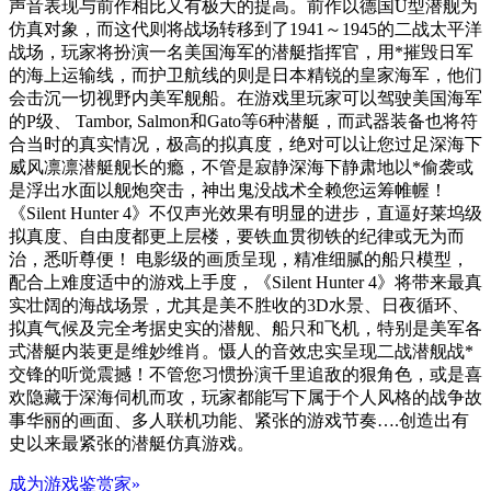
声音表现与前作相比又有极大的提高。前作以德国U型潜舰为
仿真对象，而这代则将战场转移到了1941～1945的二战太平洋
战场，玩家将扮演一名美国海军的潜艇指挥官，用*摧毁日军
的海上运输线，而护卫航线的则是日本精锐的皇家海军，他们
会击沉一切视野内美军舰船。在游戏里玩家可以驾驶美国海军
的P级、 Tambor, Salmon和Gato等6种潜艇，而武器装备也将符
合当时的真实情况，极高的拟真度，绝对可以让您过足深海下
威风凛凛潜艇舰长的瘾，不管是寂静深海下静肃地以*偷袭或
是浮出水面以舰炮突击，神出鬼没战术全赖您运筹帷幄！
《Silent Hunter 4》不仅声光效果有明显的进步，直逼好莱坞级
拟真度、自由度都更上层楼，要铁血贯彻铁的纪律或无为而
治，悉听尊便！ 电影级的画质呈现，精准细腻的船只模型，
配合上难度适中的游戏上手度，《Silent Hunter 4》将带来最真
实壮阔的海战场景，尤其是美不胜收的3D水景、日夜循环、
拟真气候及完全考据史实的潜舰、船只和飞机，特别是美军各
式潜艇内装更是维妙维肖。慑人的音效忠实呈现二战潜舰战*
交锋的听觉震撼！不管您习惯扮演千里追敌的狠角色，或是喜
欢隐藏于深海伺机而攻，玩家都能写下属于个人风格的战争故
事华丽的画面、多人联机功能、紧张的游戏节奏….创造出有
史以来最紧张的潜艇仿真游戏。
成为游戏鉴赏家»