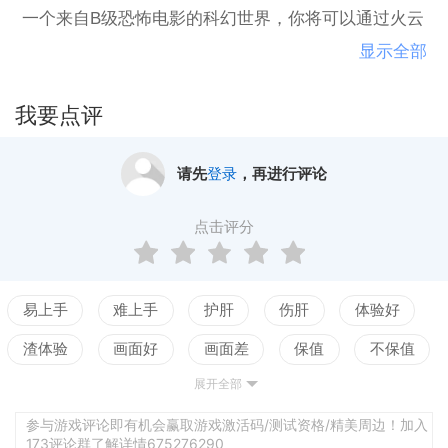
一个来自B级恐怖电影的科幻世界，你将可以通过火云
邪神卡牌，构建一套属于你自己的疯狂魔法*。快使用
显示全部
这些*，击败邪恶火云邪神的追随者，并拯救你那位被
绑架了的女朋友吧。
我要点评
请先
登录
，再进行评论
点击评分
易上手
难上手
护肝
伤肝
体验好
渣体验
画面好
画面差
保值
不保值
展开全部
配置高
配置低
测试
参与游戏评论即有机会赢取游戏激活码/测试资格/精美周边！加入
173评论群了解详情675276290