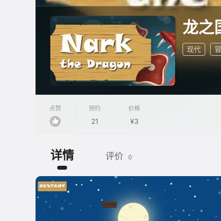
龙之
现代
点赞
预约
价格
21
¥3
详情
评价
0