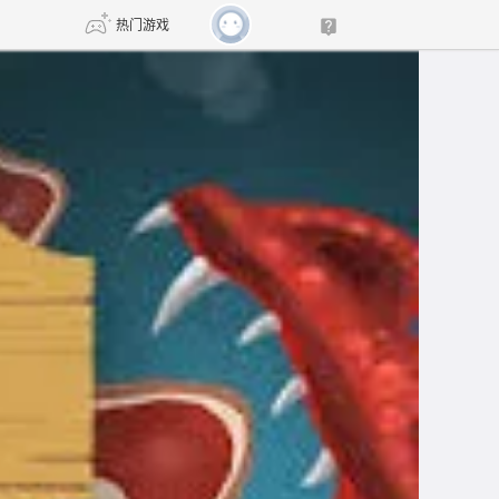
热门游戏
DNF
传奇4
剑网3旗舰版
新天龙八部
自由
诛仙世界
新仙侠5