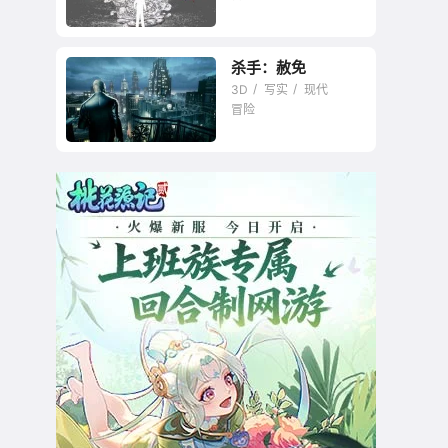
暂未评星
杀手：赦免
3D
写实
现代
冒险
暂未评星