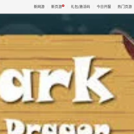
新网游
新页游
礼包/激活码
今日开服
热门页游
魔兽
天堂
王权与