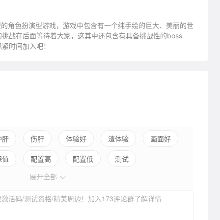
一款冒险类型的角色扮演型游戏，游戏中包含有一个纯手绘的巨大、美丽的世
挑战在后面等待着大家，这其中还包含有具备挑战性的boss
抓紧时间加入吧！
护肝
伤肝
体验好
渣体验
画面好
保值
配置高
配置低
测试
展开全部
激活码/测试资格/精美周边！加入173评论群了解详情