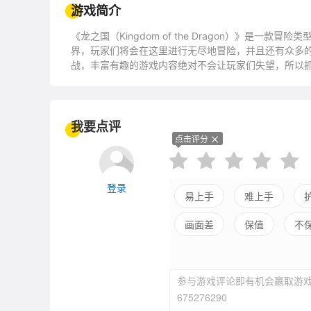
游戏简介
《龙之国（Kingdom of the Dragon）》是
界，玩家们将会在这里进行无尽地冒险，并且还有众多的
战，丰富有趣的游戏内容绝对不会让玩家们失望，所以
我要点评
点击评分
登录
易上手
难上手
画面差
保值
不
参与游戏评论即有机会赢取游戏
675276290