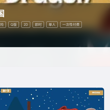
国
冒险
Q版
2D
即时
单人
一次性付费