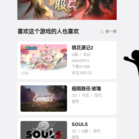
喜欢这个游戏的人也喜欢
换一换
桃花源记2
Q版
玄幻
MMORPG
下载41586
关注280122
无商城开放交易回合
细雨路径:玻璃
网游
3D
写实
现代
冒险
暂未评星
SOULS
2D
Q版
现代
冒险