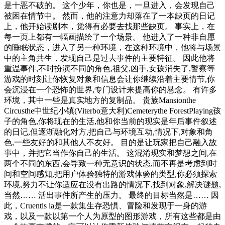
是十恶不破的。 这个少年，你也是，一旦进入，会发现自己
被困在情节中。 然而，他的注意力却落在了一本缺页的日记
上，他开始读剧本，觉得有必要去找那些缺页。 事实上，在
每一页上都有一幅画描绘了一个场景。 他进入了一种非自愿
的睡眠状态，进入了另一种环境，在这种环境中，他将与场景
中的主角共生，发现自己是过去事件的主要特征。 因此他将
重温事件,不时扮演不同的角色,祖父,凶手,女孩消失了,警察等
游戏的时刻让你恢复对象和信息会让你继续沿着主要情节,你
会沉浸在一个恐怖的世界,专门设计来提高你的悬念。 有许多
环境，其中一些是真实地方的复制品。 贵族Mansionthe
Circusthe中世纪小镇(Viterbo意大利)Cemeterythe ForestPlaying孩
子的角色,你将现在的生活,他和你当前的现实是年后事件叙述
的日记,但逐渐融化对方,把自己与环境互动,情况下,对象和角
色,一些友好的和其他人不友好。 目的是让玩家把自己融入故
事中，并把它当作你自己的生活。 这混淆现实和梦想之间,在
两个不同的东西,会导致一种无意识的状态,而不再是考虑到时
间和空间感知,把用户体验独特的游戏体验的类型,你必须探索
环境,努力不让你适应在没有出路的情况下,找到对象,解决谜题,
当然…… 活出事件所产生的压力。 最终的目标当然是…… 因
此，Cruentis ia是一款集生存恐惧、冒险和发现于一身的游
戏，以及一款以第一个人为原型的图形游戏，所有这些都是由