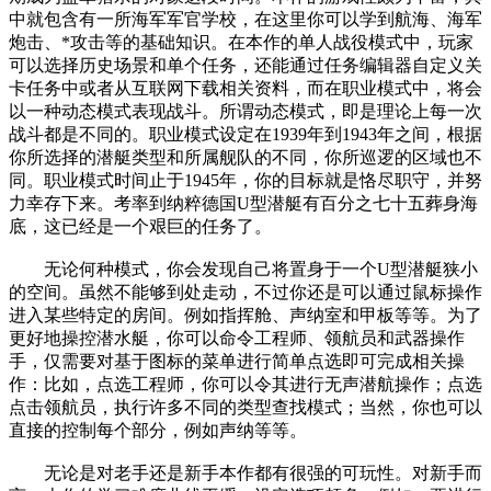
中就包含有一所海军军官学校，在这里你可以学到航海、海军
炮击、*攻击等的基础知识。在本作的单人战役模式中，玩家
可以选择历史场景和单个任务，还能通过任务编辑器自定义关
卡任务中或者从互联网下载相关资料，而在职业模式中，将会
以一种动态模式表现战斗。所谓动态模式，即是理论上每一次
战斗都是不同的。职业模式设定在1939年到1943年之间，根据
你所选择的潜艇类型和所属舰队的不同，你所巡逻的区域也不
同。职业模式时间止于1945年，你的目标就是恪尽职守，并努
力幸存下来。考率到纳粹德国U型潜艇有百分之七十五葬身海
底，这已经是一个艰巨的任务了。
无论何种模式，你会发现自己将置身于一个U型潜艇狭小
的空间。虽然不能够到处走动，不过你还是可以通过鼠标操作
进入某些特定的房间。例如指挥舱、声纳室和甲板等等。为了
更好地操控潜水艇，你可以命令工程师、领航员和武器操作
手，仅需要对基于图标的菜单进行简单点选即可完成相关操
作：比如，点选工程师，你可以令其进行无声潜航操作；点选
点击领航员，执行许多不同的类型查找模式；当然，你也可以
直接的控制每个部分，例如声纳等等。
无论是对老手还是新手本作都有很强的可玩性。对新手而