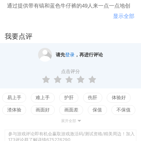
通过提供带有镐和蓝色牛仔裤的49人来一点一点地创
造你的财富吗？Gameplay1849是在加利福尼亚淘金热
显示全部
期间设置的城市管理游戏。你的任务是建立城镇，安
置工人，并确保他们被安置，喂养和娱乐。你必须管
我要点评
理和协调广泛的生产和贸易网络，以确保你的城镇蓬
勃发展。1849年的主要特点一个活动模式，追溯从采
请先
登录
，再进行评论
矿营地到繁华城市的淘金热的发展。每个城市场景都
向玩家提供独特的起始条件
点击评分
易上手
难上手
护肝
伤肝
体验好
渣体验
画面好
画面差
保值
不保值
展开全部
配置高
配置低
测试
参与游戏评论即有机会赢取游戏激活码/测试资格/精美周边！加入
173评论群了解详情675276290