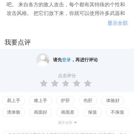
吧。 来自各方的敌人攻击，每个都有其特殊的个性和
攻击风格。 把它们放下来，你就可以使用许多武器和
物品，以及独特的车辆，特殊能力和更多！5个等级，
显示全部
每个5波，每个都有自己独特的外观3个难度设置，具
有挑战性的初学者和专家alikeUp to 4- 播放器本地合
我要点评
作无尽生存模式镜像模式十几种电源UPS＆amp; 武器
包括5个老板在内的致命怪物霍尔德众多车辆，各自拥
请先
登录
，再进行评论
有自己的属性和技能。 特殊能力奖杯系统，带有奖励
完成原声音轨3控制选项（键盘/键盘和鼠标/控制器）
点击评分
请参阅Drive to Hell控制器指南以获取更多详细信息可
定制的声音和声音选项 显示垂直显示分辨率选项蒸气
成就＆amp; 交易卡
易上手
难上手
护肝
伤肝
体验好
渣体验
画面好
画面差
保值
不保值
展开全部
配置高
配置低
测试