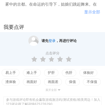
雾中的古都。在命运的引导下，姑娘们跳起舞来。在
绝望的螺旋中，心爱的公主和她的守护骑士克服了恐
显示全部
惧。凝视着黎明的天空，地球公主轻轻地避开了她的
眼睛。从天而降，承载着她的梦想。舀起水面上的涟
我要点评
漪。
请先
登录
，再进行评论
点击评分
易上手
难上手
护肝
伤肝
体验好
渣体验
画面好
画面差
保值
不保值
展开全部
配置高
配置低
测试
平衡佳
平衡差
强社交
弱社交
参与游戏评论即有机会赢取游戏激活码/测试资格/精美周边！加入
173评论群了解详情675276290