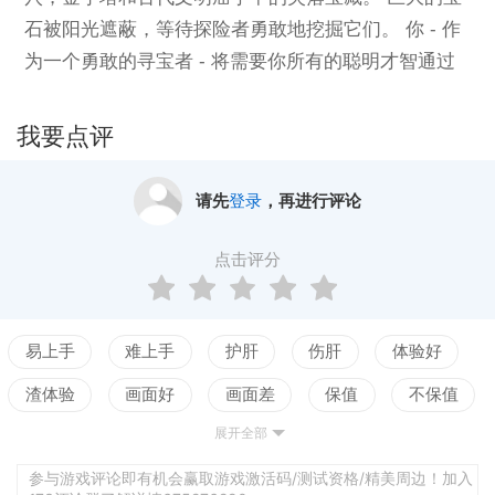
石被阳光遮蔽，等待探险者勇敢地挖掘它们。 你 - 作
为一个勇敢的寻宝者 - 将需要你所有的聪明才智通过
地下的陷阱和危险，并收集超过250个级别的宝藏！*
段玩家的冒险逻辑游戏。 如果你想解决复杂的难题，
我要点评
这是一个游戏！主要游戏特色：探索失落的古墓和古
代地下城！ 以超过250个原始水平测试您的想法！
请先
登录
，再进行评论
点击评分
易上手
难上手
护肝
伤肝
体验好
渣体验
画面好
画面差
保值
不保值
展开全部
配置高
配置低
测试
参与游戏评论即有机会赢取游戏激活码/测试资格/精美周边！加入