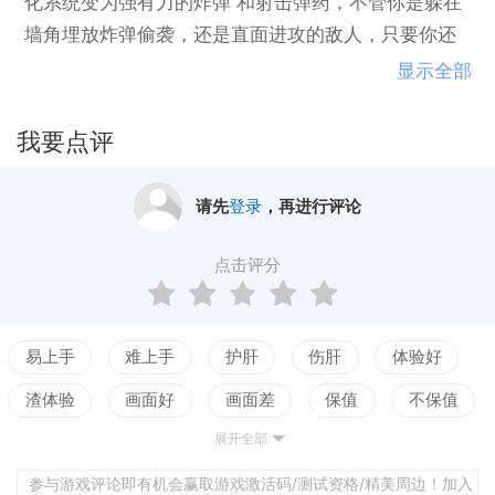
化系统变为强有力的炸弹 和射击弹药，不管你是躲在
墙角埋放炸弹偷袭，还是直面进攻的敌人，只要你还
站在场中，就是胜利。奇葩的炸弹外形，更加奇葩 的
显示全部
爆炸效果，比起玩游戏，更是一场吐槽大会。
我要点评
你可创建房间，邀请你的好友与你一同游玩你也可以
加入他人房间，与他人大战三百场有多种地图可以选
请先
登录
，再进行评论
择，不同的地图为你带来不一样的感受内置语音系
统，玩家在游玩的同时，可相互交流（吐槽）吃饱了
点击评分
喝足了，那就开始我们没羞没臊的战斗吧！
欢迎来到γ（伽马）星，这是一个地球的缩影星球，就
像镜子中的地球。这个星球的居民非常好吃且好战。
易上手
难上手
护肝
伤肝
体验好
渣体验
画面好
画面差
保值
不保值
γ（伽马）星人特殊的消化系统会促使食物变为杀伤力
展开全部
配置高
配置低
测试
极强的物质。
参与游戏评论即有机会赢取游戏激活码/测试资格/精美周边！加入