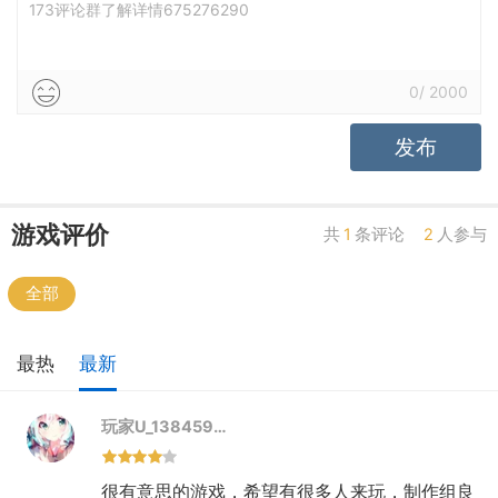
173评论群了解详情675276290
同样的γ（伽马）星人也需要喝水来维持生命同时他们
特殊的消化系统会把水分转化为酸性极强的液体
0
/
2000
当γ（伽马）星人吃掉其他居民的战斗能量时将提升自
发布
己战斗能量的威力，这也要得益于他们强大的胃
γ（伽马）星人与人类最大的不同就是他们可以获得人
游戏评价
共
1
条评论
2
人参与
类所不能比拟的能力比如：改变排泄物的形态或者改
变自身的形体
全部
最热
最新
玩家U_138459…
很有意思的游戏，希望有很多人来玩，制作组良