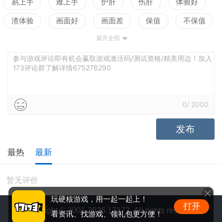
易上手
难上手
护肝
伤肝
体验好
渣体验
画面好
画面差
保值
不保值
展开全部
配置高
配置低
测试
参与游戏评论即有机会赢取游戏激活码/测试资格/精美周边！加入
173评论群了解详情675276290
0
/
2000
发布
最热
最新
暂无评价
玩硬核游戏，用一起一起上！
打开
Copyright © 2001-2026 17173. All rights reserved.
看资讯、找游戏、领礼包更方便！