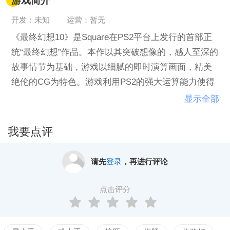
游戏简介
开发：未知
运营：暂无
《最终幻想10》是Square在PS2平台上发行的首部正
统“最终幻想”作品。本作以其突破想像的，感人至深的
故事情节为基础，游戏以细腻的即时演算画面，精美
绝伦的CG为特色。游戏利用PS2的强大运算能力使得
《最终幻想10》对人物的细节描写精确到了脸部表情
显示全部
和眼神，加上新增添的真人配音使得人物在游戏中较
前作更加栩栩如生，人物个性的刻画更加细腻，战斗
我要点评
中可随时换人，行动顺序可视化的设定和独树一帜的
晶球盘能力培养系统给传统的最终幻想玩家带来了不
请先
登录
，再进行评论
少新意，甚至可以让那些超级玩家一点能力不升即通
关，这个是否是设计者有意为高手们留下的一个挑战
点击评分
机会就无人知晓了。