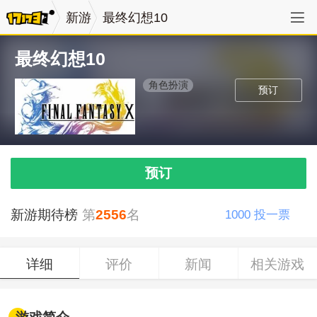
新游
最终幻想10
最终幻想10
角色扮演
预订
预订
新游期待榜
第
2556
名
1000
投一票
详细
评价
新闻
相关游戏