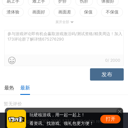
易上手
难上手
护肝
伤肝
体验好
渣体验
画面好
画面差
保值
不保值
展开全部
配置高
配置低
测试
参与游戏评论即有机会赢取游戏激活码/测试资格/精美周边！加入
173评论群了解详情675276290
0
/
2000
发布
最热
最新
暂无评价
玩硬核游戏，用一起一起上！
打开
Copyright © 2001-2026 17173. All rights reserved.
看资讯、找游戏、领礼包更方便！