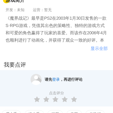
游戏简介
开发：未知
运营：暂无
《魔界战记》最早是PS2在2003年1月30日发售的一款
S·RPG游戏，凭借其出色的策略性、独特的游戏方式
和可爱的角色赢得了玩家的喜爱。而该作在2006年4月
也顺利进行了动画化，并获得了观众一致的好评。本
作就是PS2上第一作《魔界战记 Disgaea》的移植版。
显示全部
《魔界战记》讲述的是魔王的儿子拉哈尔在沉睡了二
年后因为见习天使芙洛的失误而苏醒。在他醒来后才
我要点评
惊讶的发现，自己的父亲魔王已经去世，因此很多魔
物开始窥视着魔王之位，并且有魔物冒犯魔王，盗用
请先
登录
，再进行评论
魔王的名字去胡非做歹。拉哈尔相当愤怒，率领了埃
特纳以及所有魔物军队借机去攻打魔王城。发誓一定
点击评分
要征服魔界，天界以及人界的暴笑故事。