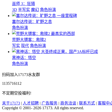
巫师 3：狂猎
3D
半写实
魔幻
角色扮演
一座里程碑
塞尔达传说：旷野之息
角色扮演
最真实的西部
荒野大镖客：救赎2
写实
现代
角色扮演
大圣终成正果，国产3A标杆已成
黑神话：悟空
角色扮演
扫码加入17173水友群
1135716112
不定期空投福利!
关于17173
|
人才招聘
|
广告服务
|
商务洽谈
|
联系方式
|
客服中
Copyright © 2001- 2026 17173. All rights reserved.