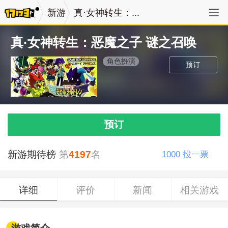
新游
真·女神转生：...
真·女神转生：恶魔之子 谜之召唤
角色扮演
预订
预订
新游期待榜
第
4197
名
1000
投一票
详细
评价
新闻
相关游戏