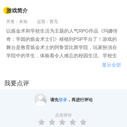
游戏简介
开发：未知
运营：暂无
以炼金术和学校生活为主题的人气RPG作品《玛娜传
奇：学园的炼金术士们》移植到PSP平台了！游戏的
舞台是教育炼金术士的阿鲁雷比斯学院，玩家扮演在
学院中的学生，体验着令人难忘的校园生活。学校生
活分为不同的学期，玩家在每学期开始时需要选择所
显示全部
学的科目，并要完成该科目所规定的要求，当达到要
求之后就可以开始自由时间。在自由时间内，玩家可
我要点评
以与同学交流或是其他触发事件。
请先
登录
，再进行评论
点击评分