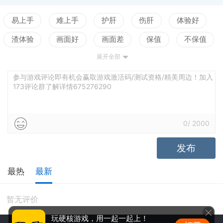
易上手
难上手
护肝
伤肝
体验好
渣体验
画面好
画面差
保值
不保值
展开全部
配置高
配置低
测试
参与游戏评论即有机会赢取游戏激活码/测试资格/精美周边！加入
173评论群了解详情675276290
0
/
2000
发布
最热
最新
暂无评价
玩硬核游戏，用一起一起上！