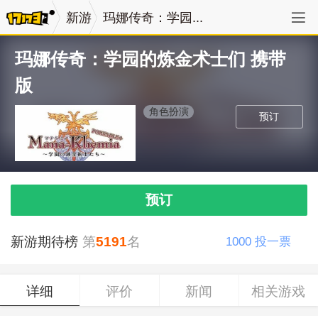
新游
玛娜传奇：学园...
玛娜传奇：学园的炼金术士们 携带
版
角色扮演
预订
预订
新游期待榜
第
5191
名
1000
投一票
详细
评价
新闻
相关游戏