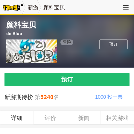
新游
颜料宝贝
颜料宝贝
de Blob
冒险
预订
预订
新游期待榜
第
5240
名
1000
投一票
详细
评价
新闻
相关游戏