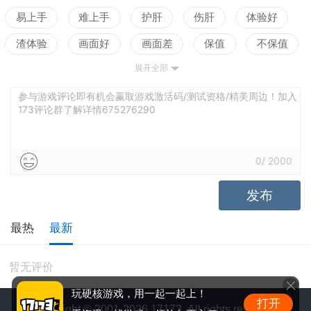
易上手
难上手
护肝
伤肝
体验好
渣体验
画面好
画面差
保值
不保值
展开全部
配置高
配置低
测试
参与游戏评论即有机会赢取游戏激活码/测试资格/精美周边！加入
173评论群了解详情675276290
0
/
2000
发布
最热
最新
暂无评价
玩硬核游戏，用一起一起上！
打开
Copyright © 2001-2026 17173. All rights reserved.