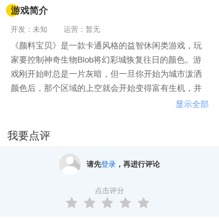
游戏简介
开发：未知
运营：暂无
《颜料宝贝》是一款卡通风格的益智休闲类游戏，玩
家要控制神奇生物Blob将幻彩城恢复往日的颜色。游
戏刚开始时总是一片灰暗，但一旦你开始为城市泼洒
颜色后，那个区域的上空就会开始变得富有生机，并
且音乐也开始伴随着你的行动。游戏中你的得分将会
显示全部
决定你的得到的奖励要素。当你的分够高就可以解开
时间挑战模式，比如让你根据结构来尽快的涂满一座
我要点评
建筑物。
请先
登录
，再进行评论
点击评分