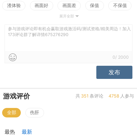
渣体验
画面好
画面差
保值
不保值
展开全部
配置高
配置低
测试
参与游戏评论即有机会赢取游戏激活码/测试资格/精美周边！加入
173评论群了解详情675276290
0
/
2000
发布
游戏评价
共
351
条评论
4758
人参与
全部
伤肝
最热
最新