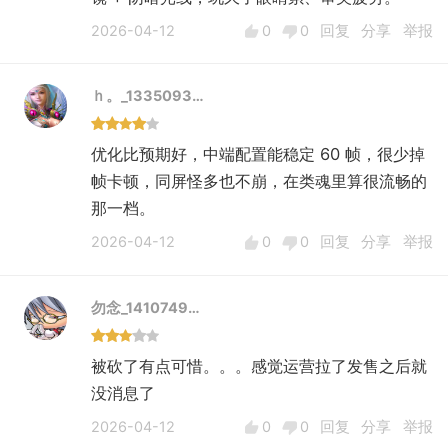
2026-04-12
0
0
回复
分享
举报
ｈ。_1335093…
优化比预期好，中端配置能稳定 60 帧，很少掉
帧卡顿，同屏怪多也不崩，在类魂里算很流畅的
那一档。
2026-04-12
0
0
回复
分享
举报
勿念_1410749…
被砍了有点可惜。。。感觉运营拉了发售之后就
没消息了
2026-04-12
0
0
回复
分享
举报