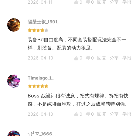
2026-04-11
0
0
回复
分享
举报
隔壁王叔_1591…
装备Bd自由度高，不同套装搭配玩法完全不一
样，刷装备、配装的动力很足。
2026-04-10
0
0
回复
分享
举报
Timeisgo_1…
Boss 战设计很有诚意，招式有规律、拆招有快
感，不是纯堆血堆攻，打过之后成就感特别强。
2026-04-10
0
0
回复
分享
举报
╮(╯▽_1666…