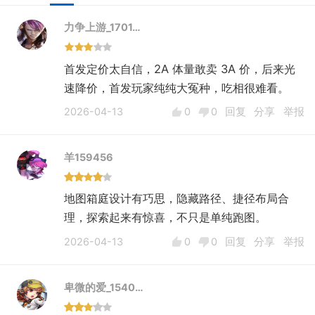
力争上游_1701…
首发定价太自信，2A 体量敢卖 3A 价，后来光
速降价，首发玩家纯纯大冤种，吃相很难看。
2026-04-13
0
0
回复
分享
举报
羊159456
地图箱庭设计有巧思，隐藏路径、捷径布局合
理，探索起来有惊喜，不只是单纯跑图。
2026-04-13
0
0
回复
分享
举报
卑微的爱_1540…