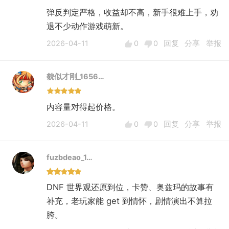
弹反判定严格，收益却不高，新手很难上手，劝
退不少动作游戏萌新。
2026-04-11
0
0
回复
分享
举报
貌似才刚_1656…
内容量对得起价格。
2026-04-11
0
0
回复
分享
举报
fuzbdeao_1…
DNF 世界观还原到位，卡赞、奥兹玛的故事有
补充，老玩家能 get 到情怀，剧情演出不算拉
胯。