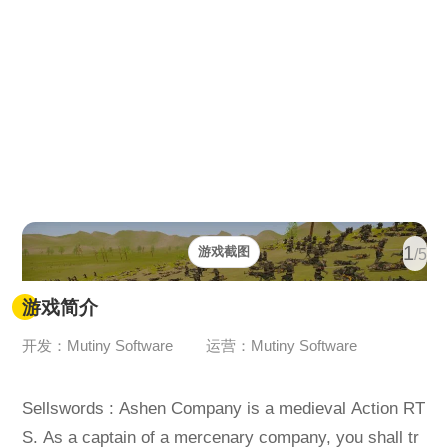
1
游戏截图
/5
游戏简介
开发：Mutiny Software
运营：Mutiny Software
Sellswords : Ashen Company is a medieval Action RT
S. As a captain of a mercenary company, you shall tr