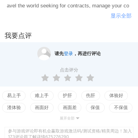
avel the world seeking for contracts, manage your co
mpany, and take part in massive battles. All of this in
显示全部
a unique blend between Real Time Strategy and Third
Person Melee Combat.
我要点评
请先
登录
，再进行评论
点击评分
易上手
难上手
护肝
伤肝
体验好
渣体验
画面好
画面差
保值
不保值
展开全部
配置高
配置低
测试
养成合理
养成繁琐
激情
乏味
强社交
弱社交
参与游戏评论即有机会赢取游戏激活码/测试资格/精美周边！加入
173评论群了解详情675276290