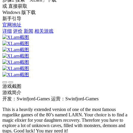
或 直接获取
Windows 版下载
新手引导
官网地址
详细
评价
新闻
相关游戏
游戏截图
游戏简介
开发：Swinfjord-Games
运营：Swinfjord-Games
This is a heavily extended version of one of the most famous
roguelike games of the 80’s named LARN. Your choice is to find a
magic elixier for your daughters recovery. Therefore you have to
explore a lot of unknown caves, filled with monsters, demons and
traps. Good luck! You may need it!