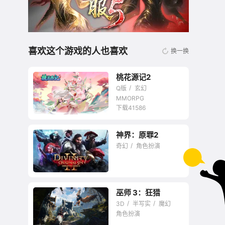
喜欢这个游戏的人也喜欢
换一换
桃花源记2
Q版
玄幻
MMORPG
下载41586
神界：原罪2
无商城开放交易回合
奇幻
角色扮演
网游
巫师 3：狂猎
目前最丰富的RPG游
3D
半写实
魔幻
戏。
角色扮演