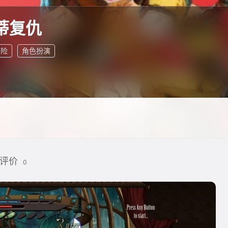
蒂复仇
冒险
角色扮演
评价
0