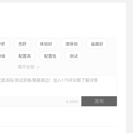
护肝
伤肝
体验好
渣体验
画面好
保值
配置高
配置低
测试
展开全部
激活码/测试资格/精美周边！加入173评论群了解详情
发布
0
/
2000