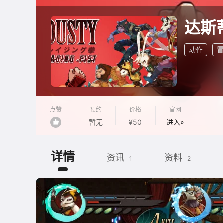
达斯
动作
点赞
预约
价格
官网
暂无
¥50
进入»
详情
资讯
资料
1
2