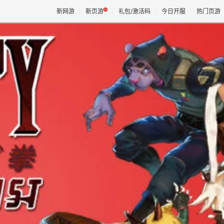
新网游
新页游
礼包/激活码
今日开服
热门页游
魔兽
天堂
王权与