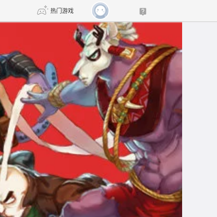
热门游戏
DNF
传奇4
剑网3旗舰版
新天龙八部
自由
诛仙世界
新仙侠5