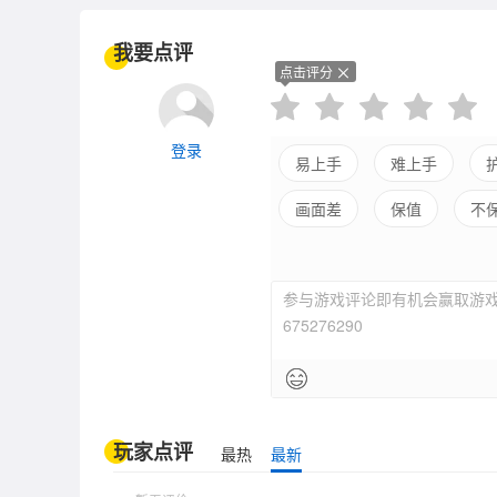
我要点评
点击评分
登录
易上手
难上手
画面差
保值
不
参与游戏评论即有机会赢取游戏
675276290
玩家点评
最热
最新