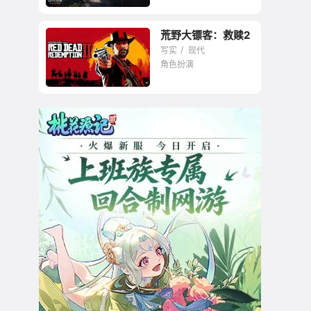
荒野大镖客：救赎2
最卓越的RPG之一
写实
现代
角色扮演
最真实的西部