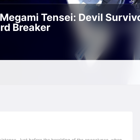
 Megami Tensei: Devil Survivo
rd Breaker
xistence. Just before the heralding of the apocalypse, when