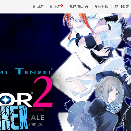
新网游
新页游
礼包/激活码
今日开服
热门页游
魔兽
天堂
王权与