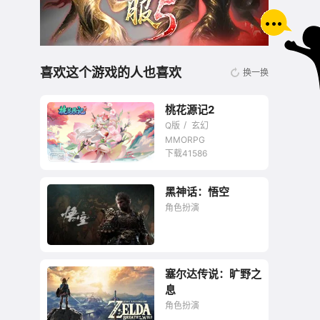
喜欢这个游戏的人也喜欢
换一换
桃花源记2
Q版
玄幻
MMORPG
下载41586
黑神话：悟空
无商城开放交易回合
角色扮演
网游
塞尔达传说：旷野之
大圣终成正果，国产
息
3A标杆已成
角色扮演