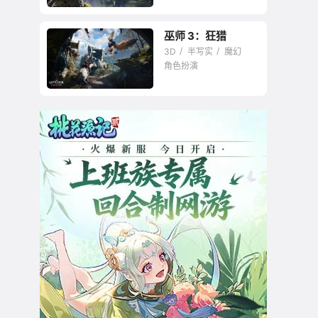
巫师 3：狂猎
一座里程碑
3D
半写实
魔幻
角色扮演
最卓越的RPG之一