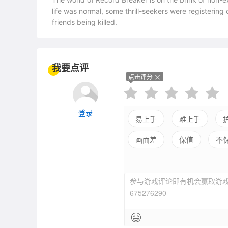
life was normal, some thrill-seekers were registering 
friends being killed.
我要点评
点击评分
登录
易上手
难上手
画面差
保值
不
参与游戏评论即有机会赢取游戏
675276290