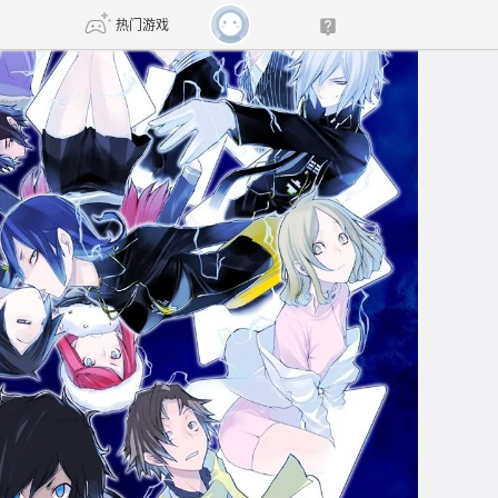
热门游戏
DNF
传奇4
剑网3旗舰版
新天龙八部
自由
诛仙世界
新仙侠5