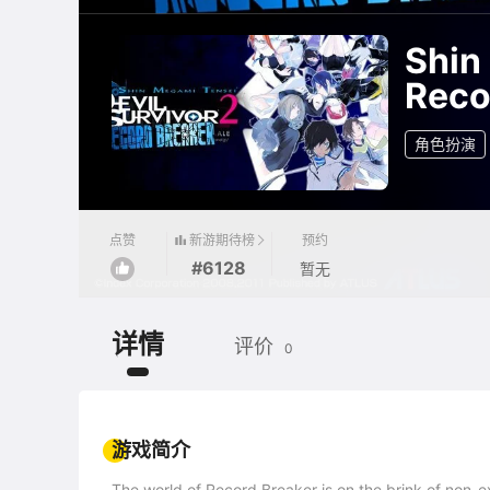
Shin
Reco
角色扮演
新游期待榜
点赞
预约
#6128
暂无
详情
评价
0
游戏简介
The world of Record Breaker is on the brink of non-e