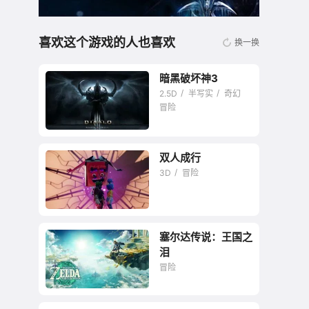
喜欢这个游戏的人也喜欢
换一换
暗黑破坏神3
2.5D
半写实
奇幻
冒险
双人成行
暴雪暗黑系列最新作
3D
冒险
塞尔达传说：王国之
双人合作游戏当之无
泪
愧的神作！
冒险