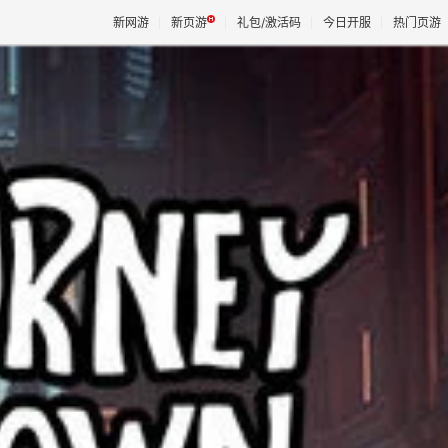
新网游
新页游
礼包/激活码
今日开服
热门页游
魔兽
天堂
王权与