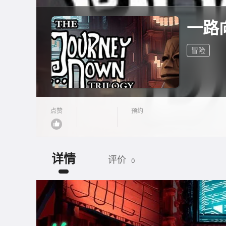
一路
冒险
点赞
预约
详情
评价
0