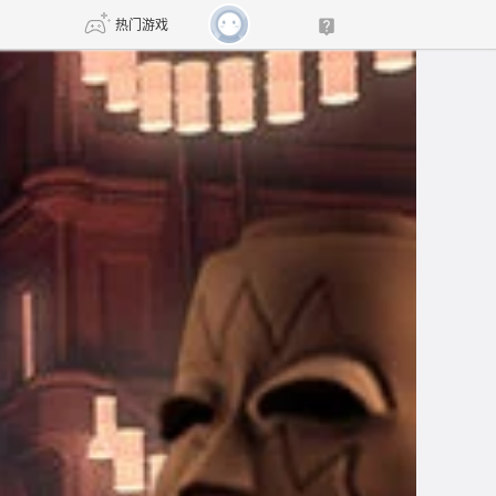
热门游戏
DNF
传奇4
剑网3旗舰版
新天龙八部
自由
诛仙世界
仙剑世界