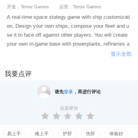
开发：Tense Games
运营：Tense Games
A real-time space stategy game with ship customizati
on. Design your own ships, compose your fleet and u
se it to face off against other players. You will create
your own in-game base with powerplants, refineries a
nd base defences to ensure a healthy economy.
显示全部
我要点评
请先
登录
，再进行评论
点击评分
易上手
难上手
护肝
伤肝
体验好