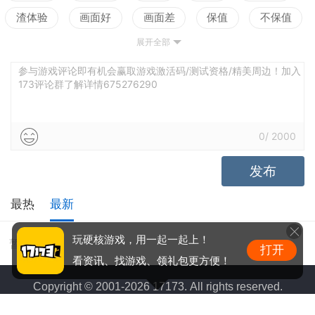
渣体验
画面好
画面差
保值
不保值
展开全部
配置高
配置低
测试
参与游戏评论即有机会赢取游戏激活码/测试资格/精美周边！加入
173评论群了解详情675276290
0
/
2000
发布
最热
最新
玩硬核游戏，用一起一起上！
暂无评价
打开
看资讯、找游戏、领礼包更方便！
Copyright © 2001-2026 17173. All rights reserved.