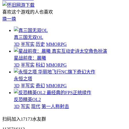
喜欢这个游戏的人也喜欢
换一换
真三国无双OL
3D
半写实
历史
MMORPG
真实互动史诗太空角色扮演
星战前夜：晨曦
3D
半写实
科幻
MMORPG
华丽地飞行NC旗下奇幻大作
永恒之塔
3D
半写实
奇幻
MMORPG
最经典的FPS正统续作
反恐精英OL2
3D
写实
现代
第一人称射击
扫码加入17173水友群