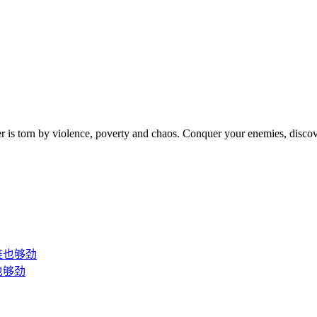
er is torn by violence, poverty and chaos. Conquer your enemies, discov
也够劲