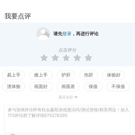
我要点评
请先
登录
，再进行评论
点击评分
易上手
难上手
护肝
伤肝
体验好
渣体验
画面好
画面差
保值
不保值
展开全部
配置高
配置低
测试
参与游戏评论即有机会赢取游戏激活码/测试资格/精美周边！加入
173评论群了解详情675276290