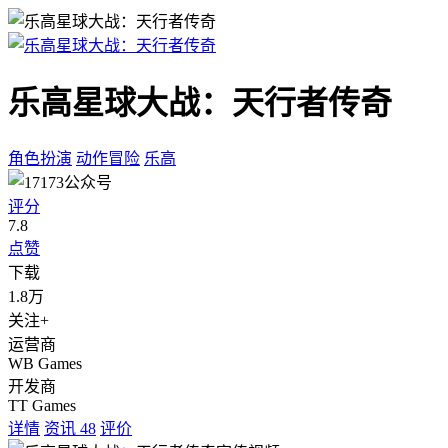
乐高星球大战：天行者传奇
角色扮演
动作冒险
乐高
评分
7.8
点赞
下载
1.8万
关注+
运营商
WB Games
开发商
TT Games
详情
资讯
48
评价