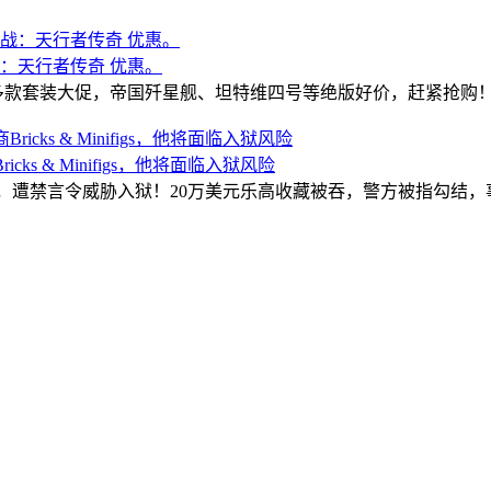
大战：天行者传奇 优惠。
传奇多款套装大促，帝国歼星舰、坦特维四号等绝版好价，赶紧抢购
icks & Minifigs，他将面临入狱风险
ks & Minifigs，遭禁言令威胁入狱！20万美元乐高收藏被吞，警方