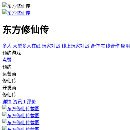
东方修仙传
多人
大型多人在线
玩家对战
线上玩家对战
合作
在线合作
应用
预约游戏
点赞
预约
运营商
修仙传
开发商
修仙传
详情
资讯
1
评价