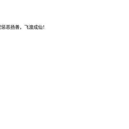
里惩恶扬善，飞渡成仙！