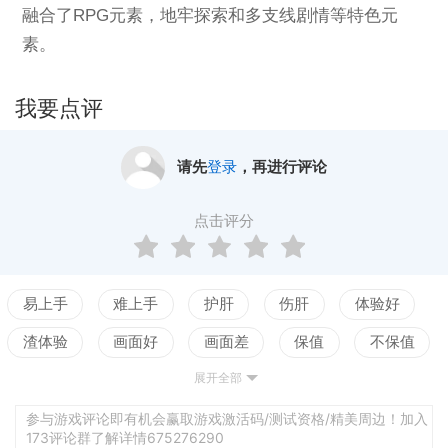
融合了RPG元素，地牢探索和多支线剧情等特色元
素。
我要点评
请先
登录
，再进行评论
点击评分
易上手
难上手
护肝
伤肝
体验好
渣体验
画面好
画面差
保值
不保值
展开全部
配置高
配置低
测试
有创新
无创新
养成合理
养成繁琐
自动战斗
无自动战斗
参与游戏评论即有机会赢取游戏激活码/测试资格/精美周边！加入
173评论群了解详情675276290