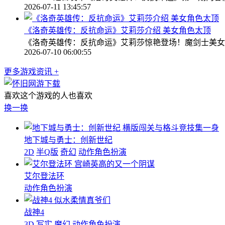
2026-07-11 13:45:57
《洛奇英雄传：反抗命运》艾莉莎介绍 美女角色太顶
《洛奇英雄传：反抗命运》艾莉莎惊艳登场！魔剑士美女
2026-07-10 06:00:55
更多游戏资讯 +
喜欢这个游戏的人也喜欢
换一换
横版闯关与格斗竞技集一身
地下城与勇士：创新世纪
2D
半Q版
奇幻
动作角色扮演
宫崎英高的又一个阴谋
艾尔登法环
动作角色扮演
似水柔情真爷们
战神4
3D
写实
魔幻
动作角色扮演