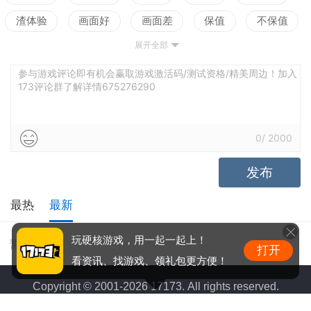
渣体验
画面好
画面差
保值
不保值
【魔戒重现 逐焰中洲】
展开全部
配置高
配置低
测试
承载着最高力量的魔戒重现于古城多尔古都，玩家将
亲自率领军队，参与各方势力的斗争，共同争夺至尊
参与游戏评论即有机会赢取游戏激活码/测试资格/精美周边！加入
173评论群了解详情675276290
魔戒。
【中土英雄 纳入麾下】
0
/
2000
招募并指挥《指环王》中的传奇角色，带领指挥官亲
发布
临大小战斗，从阿拉贡到莱戈拉斯，从索隆到巫王，
与J.R.R.托尔金和彼得·杰克逊创造的中土世界中的英
最热
最新
雄并肩作战，书写专属奇幻旅程。
玩硬核游戏，用一起一起上！
暂无评价
打开
【奇幻巨作 亲临探索】
看资讯、找游戏、领礼包更方便！
对阿尔达世界山川地貌的真实还原，从亚苟那斯到末
Copyright © 2001-2026 17173. All rights reserved.
日火山，从米那斯提力斯到巴拉督尔，领略这个由数