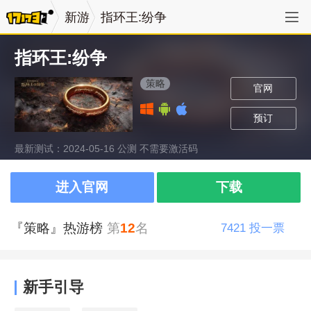
新游
指环王:纷争
指环王:纷争
策略
官网
预订
最新测试：2024-05-16 公测 不需要激活码
进入官网
下载
『策略』热游榜
第
12
名
7421
投一票
新手引导