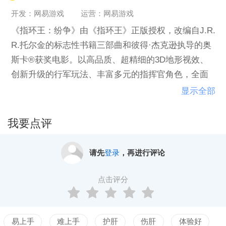
开发：网易游戏
运营：网易游戏
《指环王：纷争》由《指环王》正版授权，改编自J.R.
R.托尔金的标志性书籍三部曲和彼得·杰克逊执导的奥
斯卡®获奖电影。以高品质、超精细的3D地形视效、
创新升级的行军玩法、丰富多元的指挥官角色，全面
还原J.R.R.托尔金和彼得·杰克逊创造的奇幻中土世界
显示全部
和真实战场。
故事发生在中土世界第三纪元后，魔戒再度现身于古
我要点评
城多尔古都，蛊惑着中土上所有的生灵，引诱他们加
入魔戒纷争，膨胀他们统治中土的野心，一场围绕至
请先
登录
，再进行评论
尊魔戒的争夺之战一触即发。在这场光明与邪恶的碰
撞、团战的联合与博弈中，更多传奇荣耀时刻将在此
点击评分
刻诞生。玩家将作为战略家进入中土世界，招募原著
中的角色与自己并肩作战，指挥军队，扩张领地，加
入联盟，体验史诗级的宏伟战役。
易上手
难上手
护肝
伤肝
体验好