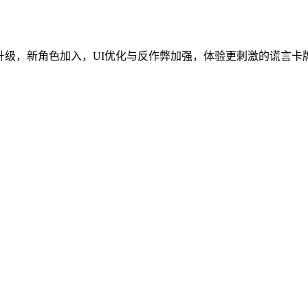
翻新、混乱模式升级，新角色加入，UI优化与反作弊加强，体验更刺激的谎言