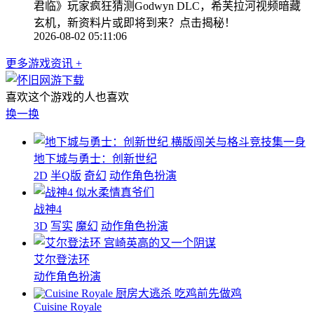
君临》玩家疯狂猜测Godwyn DLC，希芙拉河视频暗藏
玄机，新资料片或即将到来？点击揭秘！
2026-08-02 05:11:06
更多游戏资讯 +
喜欢这个游戏的人也喜欢
换一换
横版闯关与格斗竞技集一身
地下城与勇士：创新世纪
2D
半Q版
奇幻
动作角色扮演
似水柔情真爷们
战神4
3D
写实
魔幻
动作角色扮演
宫崎英高的又一个阴谋
艾尔登法环
动作角色扮演
厨房大逃杀 吃鸡前先做鸡
Cuisine Royale