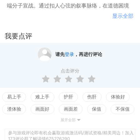
端分子宣战。通过扣人心弦的叙事脉络，在道德困境
中作出抉择，践行神皇的永恒意志。
显示全部
我要点评
请先
登录
，再进行评论
点击评分
易上手
难上手
护肝
伤肝
体验好
渣体验
画面好
画面差
保值
不保值
展开全部
配置高
配置低
测试
参与游戏评论即有机会赢取游戏激活码/测试资格/精美周边！加入
173评论群了解详情675276290