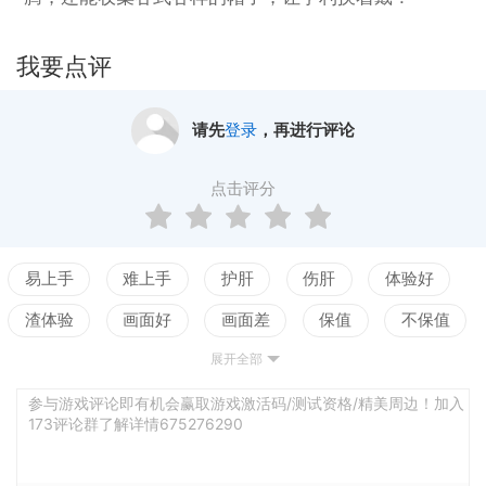
我要点评
请先
登录
，再进行评论
点击评分
易上手
难上手
护肝
伤肝
体验好
渣体验
画面好
画面差
保值
不保值
展开全部
配置高
配置低
测试
参与游戏评论即有机会赢取游戏激活码/测试资格/精美周边！加入
173评论群了解详情675276290