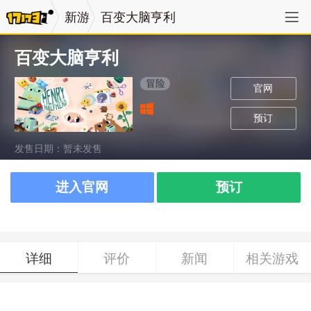
新游
百变大脑亨利
百变大脑亨利
冒险
官网
预订
发售日期：暂未发售
进入官网
预订
详细
评价
新闻
相关游戏