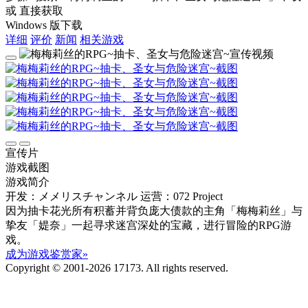
或 直接获取
Windows 版下载
详细
评价
新闻
相关游戏
宣传片
游戏截图
游戏简介
开发：メメリスチャンネル
运营：072 Project
因为抽卡花光所有积蓄并背负庞大债款的主角「梅梅莉丝」与
挚友「媞奈」一起寻求迷宫深处的宝藏，进行冒险的RPG游
戏。
成为游戏鉴赏家»
Copyright © 2001-2026 17173. All rights reserved.