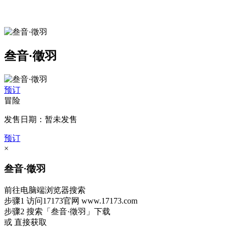
叁音·徵羽
预订
冒险
发售日期：暂未发售
预订
×
叁音·徵羽
前往电脑端浏览器搜索
步骤1
访问17173官网
www.17173.com
步骤2
搜索
「叁音·徵羽」
下载
或 直接获取