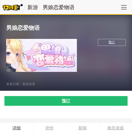
新游
男娘恋爱物语
男娘恋爱物语
角色扮演
预订
发售日期：暂未发售
预订
详细
评价
新闻
相关游戏