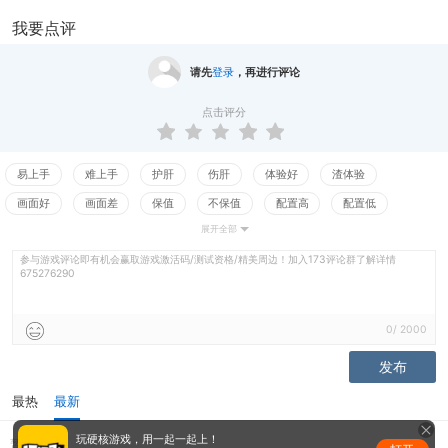
我要点评
请先
登录
，再进行评论
点击评分
易上手
难上手
护肝
伤肝
体验好
渣体验
画面好
画面差
保值
不保值
配置高
配置低
展开全部
测试
参与游戏评论即有机会赢取游戏激活码/测试资格/精美周边！加入173评论群了解详情
675276290
0
/
2000
发布
最热
最新
玩硬核游戏，用一起一起上！
暂无评价