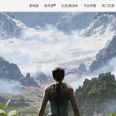
新网游
新页游
礼包/激活码
今日开服
热门页游
魔兽
天堂
王权与