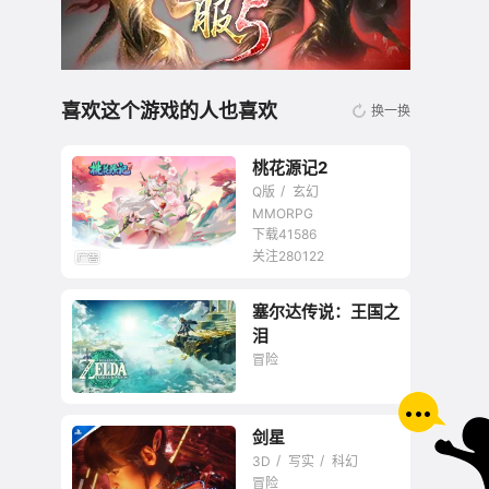
喜欢这个游戏的人也喜欢
换一换
桃花源记2
Q版
玄幻
MMORPG
下载41586
关注280122
无商城开放交易回合
塞尔达传说：王国之
网游
泪
冒险
剑星
游戏，终归是要用来
3D
写实
科幻
玩的
冒险