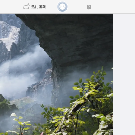
热门游戏
DNF
传奇4
剑网3旗舰版
新天龙八部
自由
诛仙世界
新仙侠5