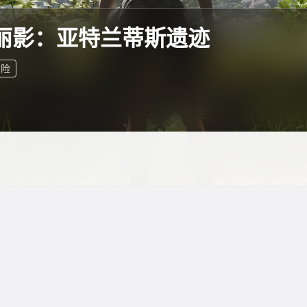
丽影：亚特兰蒂斯遗迹
冒险