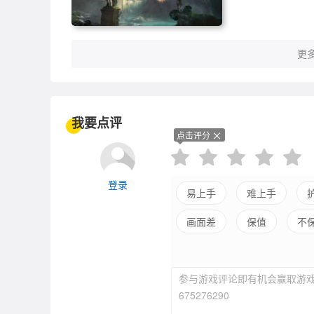
更多
我要点评
点击评分
登录
易上手
难上手
画面差
保值
不
参与游戏评论即有机会赢取游戏
675276290