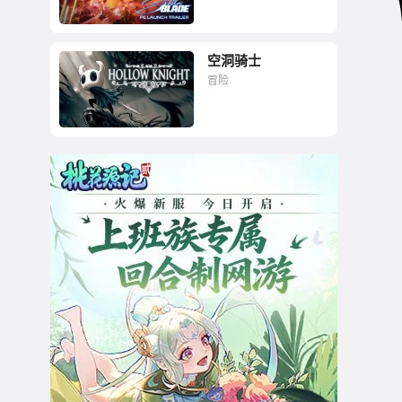
空洞骑士
冒险