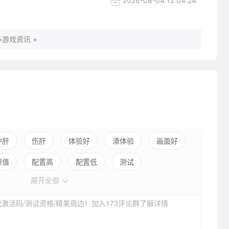
2026-08-04 12:04:24
游戏资讯 +
护肝
伤肝
体验好
渣体验
画面好
保值
配置高
配置低
测试
展开全部
激活码/测试资格/精美周边！加入173评论群了解详情