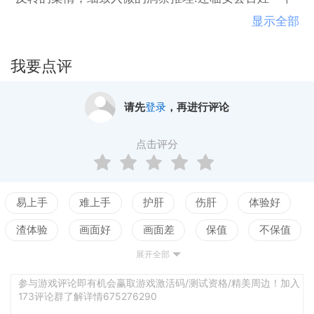
太平！
显示全部
我要点评
请先
登录
，再进行评论
点击评分
易上手
难上手
护肝
伤肝
体验好
渣体验
画面好
画面差
保值
不保值
展开全部
配置高
配置低
测试
参与游戏评论即有机会赢取游戏激活码/测试资格/精美周边！加入
173评论群了解详情675276290