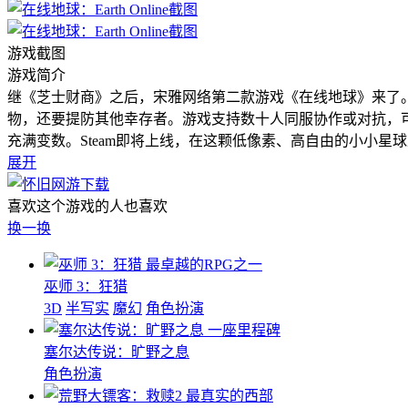
游戏截图
游戏简介
继《芝士财商》之后，宋雅网络第二款游戏《在线地球》来了
物，还要提防其他幸存者。游戏支持数十人同服协作或对抗，
充满变数。Steam即将上线，在这颗低像素、高自由的小小星
展开
喜欢这个游戏的人也喜欢
换一换
最卓越的RPG之一
巫师 3：狂猎
3D
半写实
魔幻
角色扮演
一座里程碑
塞尔达传说：旷野之息
角色扮演
最真实的西部