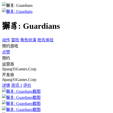
獬豸: Guardians
动作
冒险
角色扮演
抢先体验
预约游戏
点赞
预约
运营商
JipangYiGames.Corp
开发商
JipangYiGames.Corp
详情
资讯
1
评价