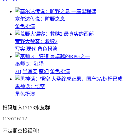
一座里程碑
塞尔达传说：旷野之息
角色扮演
最真实的西部
荒野大镖客：救赎2
写实
现代
角色扮演
最卓越的RPG之一
巫师 3：狂猎
3D
半写实
魔幻
角色扮演
大圣终成正果，国产3A标杆已成
黑神话：悟空
角色扮演
扫码加入17173水友群
1135716112
不定期空投福利!