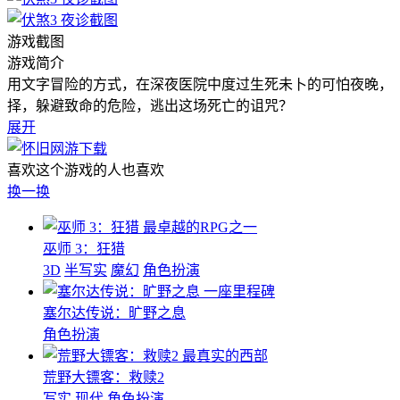
游戏截图
游戏简介
用文字冒险的方式，在深夜医院中度过生死未卜的可怕夜晚，
择，躲避致命的危险，逃出这场死亡的诅咒？
展开
喜欢这个游戏的人也喜欢
换一换
最卓越的RPG之一
巫师 3：狂猎
3D
半写实
魔幻
角色扮演
一座里程碑
塞尔达传说：旷野之息
角色扮演
最真实的西部
荒野大镖客：救赎2
写实
现代
角色扮演