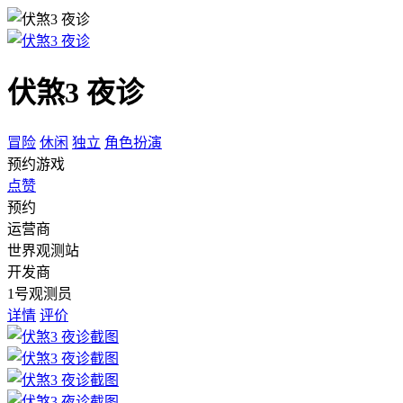
伏煞3 夜诊
冒险
休闲
独立
角色扮演
预约游戏
点赞
预约
运营商
世界观测站
开发商
1号观测员
详情
评价