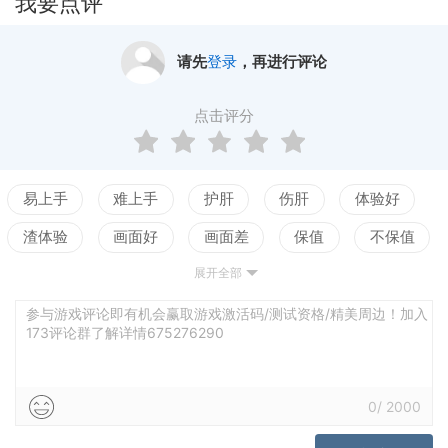
我要点评
请先
登录
，再进行评论
点击评分
易上手
难上手
护肝
伤肝
体验好
渣体验
画面好
画面差
保值
不保值
展开全部
配置高
配置低
测试
参与游戏评论即有机会赢取游戏激活码/测试资格/精美周边！加入
173评论群了解详情675276290
0
/
2000