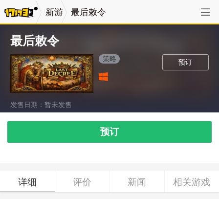
新游
最后敕令
最后敕令
策略
预订
发售日期：暂未发售
预订
详细
评价
新闻
相关游戏