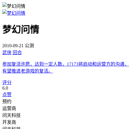
梦幻问情
2010-09-21 公测
武侠
回合
参加复活许愿，达到一定人数，17173将启动和运营方的沟通，
有望推进老游戏的复活。
评分
6.0
点赞
预约
运营商
问天科技
开发商