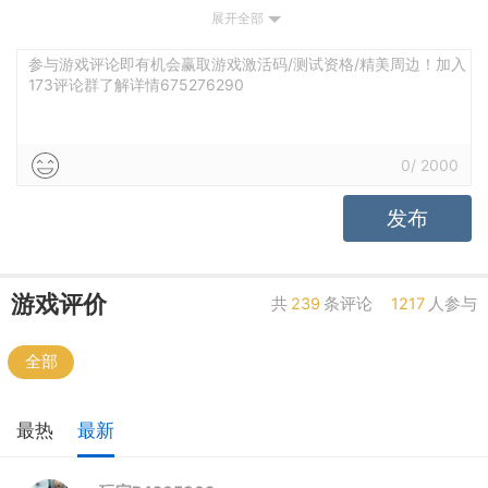
展开全部
配置高
配置低
测试
剧情佳
剧情差
引导清晰
引导混乱
平衡佳
平衡差
参与游戏评论即有机会赢取游戏激活码/测试资格/精美周边！加入
173评论群了解详情675276290
高自由
低自由
养成合理
养成繁琐
激情
乏味
强社交
弱社交
0
/
2000
发布
游戏评价
共
239
条评论
1217
人参与
全部
最热
最新