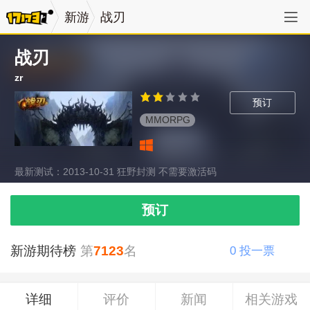
新游
战刃
战刃
zr
预订
MMORPG
最新测试：2013-10-31 狂野封测 不需要激活码
预订
新游期待榜
第
7123
名
0
投一票
详细
评价
新闻
相关游戏